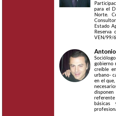
Participa
para el D
Norte. C
Consulto
Estado Ap
Reserva 
VEN/99/63
Antonio
Sociólogo
gobierno m
creíble 
urbano- c
en el que
necesario
disponen
referente 
básicas 
profesiona