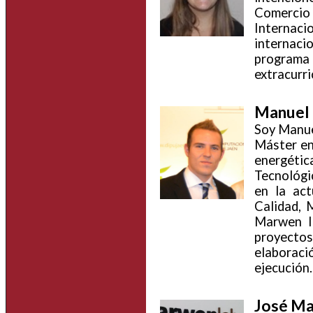
Comercio
Internac
internac
program
extracurric
Manuel 
Soy Manue
Máster en
energéti
Tecnológi
en la act
Calidad, 
Marwen In
proyectos 
elaborac
ejecución..
José Ma