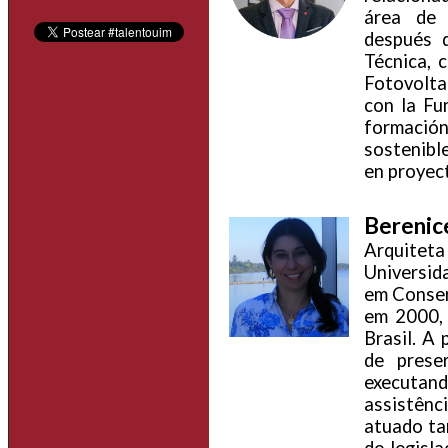
área de 
después 
Técnica, 
Fotovolta
con la Fu
formación
sostenibl
en proyect
Berenic
Arquite
Universid
em Conser
em 2000, 
Brasil. A
de prese
executand
assistênc
atuado ta