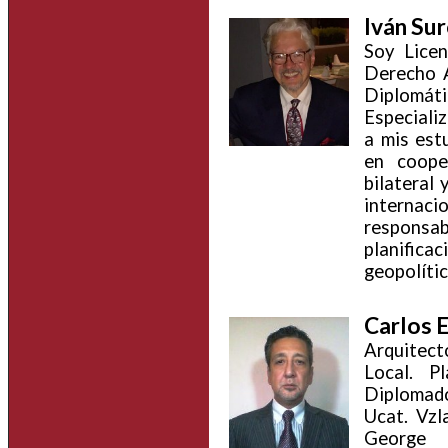
Iván Su
Soy Licen
Derecho A
Diplomá
Especializ
a mis est
en cooper
bilateral 
internaci
responsa
planificac
geopolític
Carlos 
Arquitecto
Local. P
Diplomad
Ucat. Vzl
George 