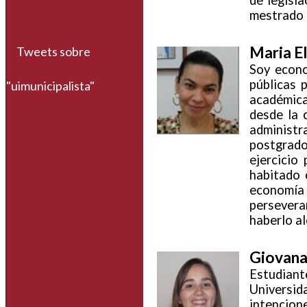
de legisla
mestrado 
Maria E
Tweets sobre
Soy econom
públicas 
"uimunicipalista"
académica
desde la c
administr
postgrado
ejercicio
habitado 
economía
perseveran
haberlo a
Giovana
Estudiant
Universid
intencio