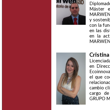
Diplomado
Máster e
MARWEN IN
y sosteni
con la fun
en las di
en la ac
MARWEN C
Cristina
Licenciad
en Direcc
Ecoinnova
el que co
relacionad
cambio cli
cargo de
GRUPO MA